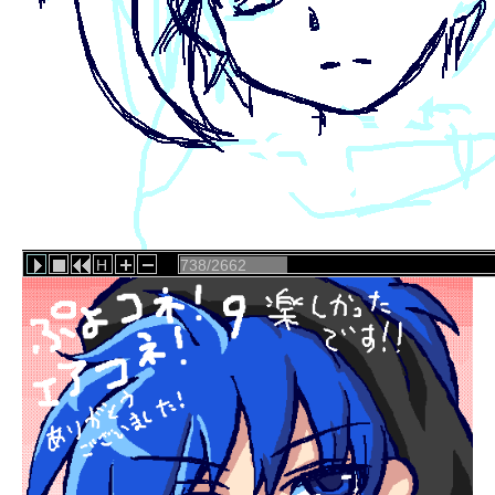
H
767/2662