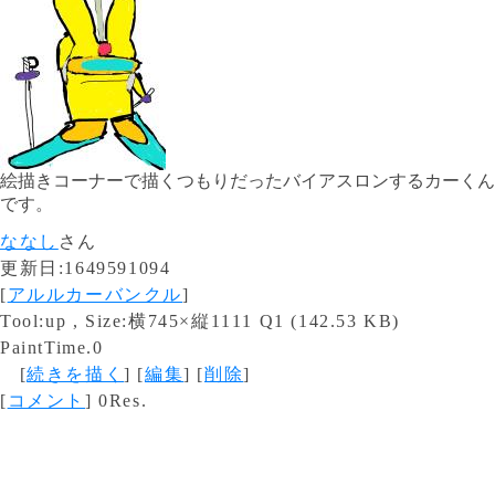
絵描きコーナーで描くつもりだったバイアスロンするカーくん
です。
ななし
さん
更新日:1649591094
[
アルルカーバンクル
]
Tool:up , Size:横745×縦1111 Q1 (142.53 KB)
PaintTime.0
[
続きを描く
] [
編集
] [
削除
]
[
コメント
] 0Res.