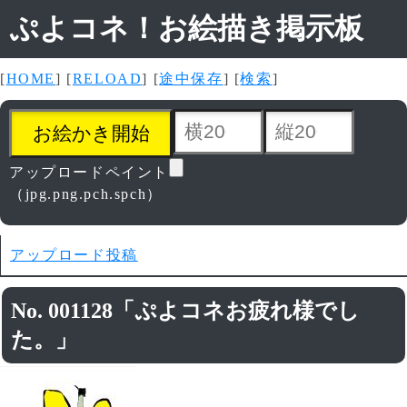
ぷよコネ！お絵描き掲示板
[
HOME
] [
RELOAD
] [
途中保存
] [
検索
]
アップロードペイント
（jpg.png.pch.spch）
アップロード投稿
No. 001128「ぷよコネお疲れ様でし
た。」