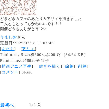
どきどきカフェのあたり＆アリィを描きました
二人ともとってもかわいいです！！
開催どうもありがとう🎶✨️
うましお
さん
更新日:2025/02/18 13:07:45
[
あたり
] [
アリィ
]
Tool:neo , Size:横600×縦400 Q1 (34.64 KB)
PaintTime.0時間20分47秒
[
描画アニメ再生
] [
続きを描く
] [
編集
] [
削除
]
[
コメント
] 0Res.
1 / 1 頁
最初へ