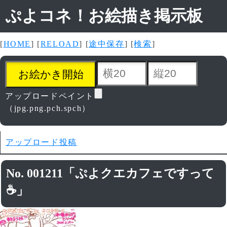
ぷよコネ！お絵描き掲示板
[
HOME
] [
RELOAD
] [
途中保存
] [
検索
]
アップロードペイント
（jpg.png.pch.spch）
アップロード投稿
No. 001211「ぷよクエカフェですって
☕」