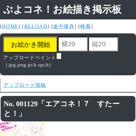
ぷよコネ！お絵描き掲示板
[
HOME
] [
RELOAD
] [
途中保存
] [
検索
]
アップロードペイント
（jpg.png.pch.spch）
アップロード投稿
No. 001129「エアコネ！７ すたー
と！」