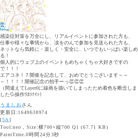
感染症対策を万全にし、リアルイベントに参加された方も、
仕事や様々な事情から、涙をのんで参加を見送られた方も、
ネットなら気軽に・楽しく・安全に、いつでもいっぱい楽しめ
る！
個人的にウェブ上のイベントもめちゃくちゃ大好きですの
で！！！
エアコネ！７開催を記念して、おめでとうございます～～
～！！！！開催記念の拍手ーっ👏👏👏
（間違えてLayer0に線画を描いてしまったため着色を断念しま
した💦操作ﾜｶﾗﾅｲｯ）
うましお
さん
更新日:1649638974
[
5A
]
Tool:neo , Size:横700×縦700 Q1 (67.71 KB)
PaintTime.0時間24分3秒