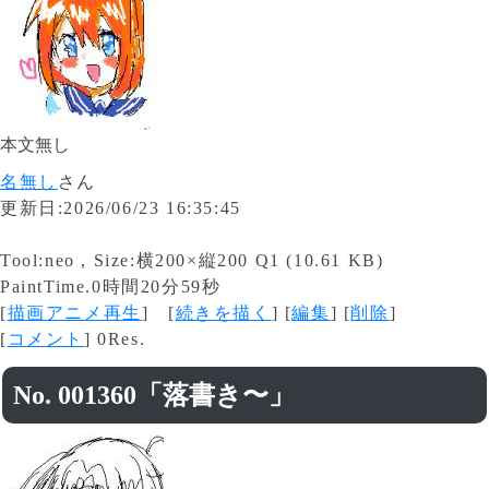
本文無し
名無し
さん
更新日:2026/06/23 16:35:45
Tool:neo , Size:横200×縦200 Q1 (10.61 KB)
PaintTime.0時間20分59秒
[
描画アニメ再生
] [
続きを描く
] [
編集
] [
削除
]
[
コメント
] 0Res.
No. 001360「落書き〜」