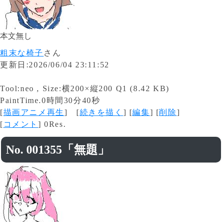
本文無し
粗末な椅子
さん
更新日:2026/06/04 23:11:52
Tool:neo , Size:横200×縦200 Q1 (8.42 KB)
PaintTime.0時間30分40秒
[
描画アニメ再生
] [
続きを描く
] [
編集
] [
削除
]
[
コメント
] 0Res.
No. 001355「無題」