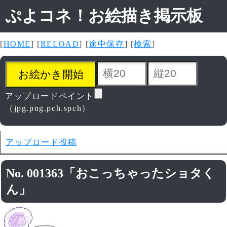
ぷよコネ！お絵描き掲示板
[
HOME
] [
RELOAD
] [
途中保存
] [
検索
]
アップロードペイント
（jpg.png.pch.spch）
アップロード投稿
No. 001363「おこっちゃったショタく
ん」