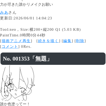
力が尽きた誰かリメイクお願い
みあ
さん
更新日:2026/06/01 14:04:23
Tool:neo , Size:横200×縦200 Q1 (5.03 KB)
PaintTime.0時間0分44秒
[
描画アニメ再生
] [
続きを描く
] [
編集
] [
削除
]
[
コメント
] 0Res.
No. 001353「無題」
誰か色塗ってー！