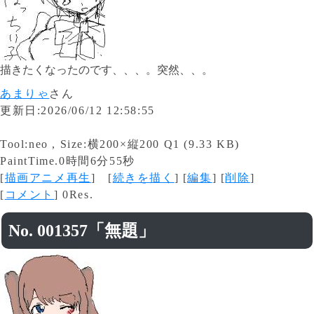
描きたくなったのです、、、。突然、、。
あまりゃ
さん
更新日:2026/06/12 12:58:55
Tool:neo , Size:横200×縦200 Q1 (9.33 KB)
PaintTime.0時間6分55秒
[
描画アニメ再生
] [
続きを描く
] [
編集
] [
削除
]
[
コメント
] 0Res.
No. 001357「無題」