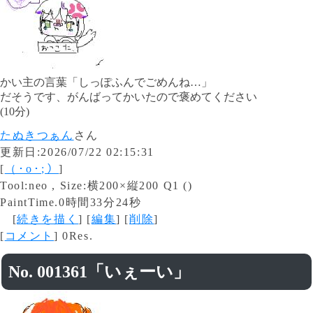
かい主の言葉「しっぽふんでごめんね…」
だそうです、がんばってかいたので褒めてください
(10分)
たぬきつぁん
さん
更新日:2026/07/22 02:15:31
[
（⁠･⁠o⁠･⁠;⁠）
]
Tool:neo , Size:横200×縦200 Q1 ()
PaintTime.0時間33分24秒
[
続きを描く
] [
編集
] [
削除
]
[
コメント
] 0Res.
No. 001361「いぇーい」