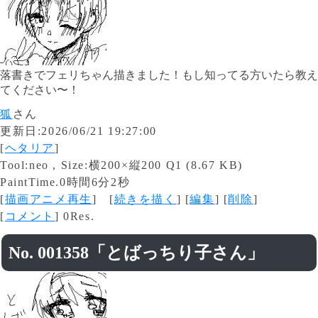
落書きでフェリちゃん描きました！もし知ってる方いたら教え
てください〜！
狐
さん
更新日:2026/06/21 19:27:00
[
ヘタリア
]
Tool:neo , Size:横200×縦200 Q1 (8.67 KB)
PaintTime.0時間6分2秒
[
描画アニメ再生
] [
続きを描く
] [
編集
] [
削除
]
[
コメント
] 0Res.
No. 001358「とばっちり子さん」