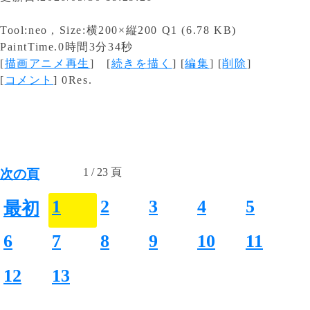
Tool:neo , Size:横200×縦200 Q1 (6.78 KB)
PaintTime.0時間3分34秒
[
描画アニメ再生
] [
続きを描く
] [
編集
] [
削除
]
[
コメント
] 0Res.
1 / 23 頁
次の頁
1
2
3
4
5
最初
6
7
8
9
10
11
12
13