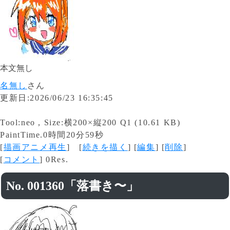
本文無し
名無し
さん
更新日:2026/06/23 16:35:45
Tool:neo , Size:横200×縦200 Q1 (10.61 KB)
PaintTime.0時間20分59秒
[
描画アニメ再生
] [
続きを描く
] [
編集
] [
削除
]
[
コメント
] 0Res.
No. 001360「落書き〜」