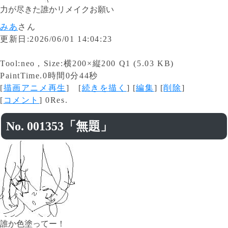
力が尽きた誰かリメイクお願い
みあ
さん
更新日:2026/06/01 14:04:23
Tool:neo , Size:横200×縦200 Q1 (5.03 KB)
PaintTime.0時間0分44秒
[
描画アニメ再生
] [
続きを描く
] [
編集
] [
削除
]
[
コメント
] 0Res.
No. 001353「無題」
誰か色塗ってー！