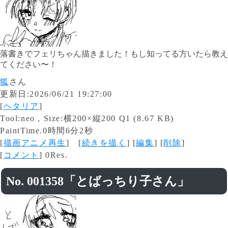
落書きでフェリちゃん描きました！もし知ってる方いたら教え
てください〜！
狐
さん
更新日:2026/06/21 19:27:00
[
ヘタリア
]
Tool:neo , Size:横200×縦200 Q1 (8.67 KB)
PaintTime.0時間6分2秒
[
描画アニメ再生
] [
続きを描く
] [
編集
] [
削除
]
[
コメント
] 0Res.
No. 001358「とばっちり子さん」