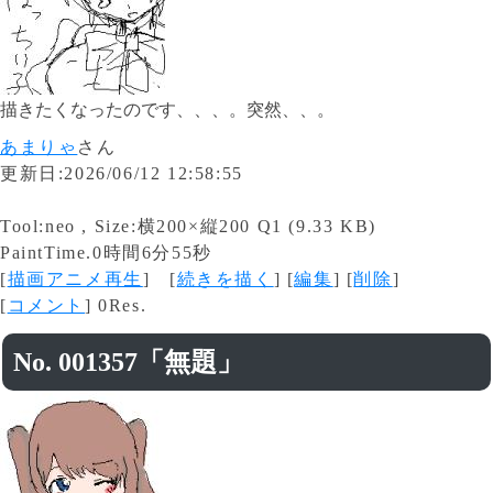
描きたくなったのです、、、。突然、、。
あまりゃ
さん
更新日:2026/06/12 12:58:55
Tool:neo , Size:横200×縦200 Q1 (9.33 KB)
PaintTime.0時間6分55秒
[
描画アニメ再生
] [
続きを描く
] [
編集
] [
削除
]
[
コメント
] 0Res.
No. 001357「無題」