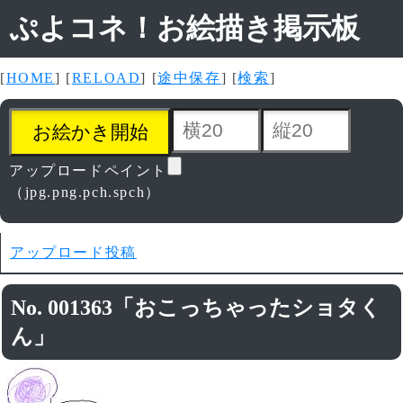
ぷよコネ！お絵描き掲示板
[
HOME
] [
RELOAD
] [
途中保存
] [
検索
]
アップロードペイント
（jpg.png.pch.spch）
アップロード投稿
No. 001363「おこっちゃったショタく
ん」