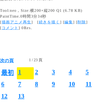
Tool:neo , Size:横200×縦200 Q1 (6.78 KB)
PaintTime.0時間3分34秒
[
描画アニメ再生
] [
続きを描く
] [
編集
] [
削除
]
[
コメント
] 0Res.
1 / 23 頁
次の頁
1
2
3
4
5
最初
6
7
8
9
10
11
12
13