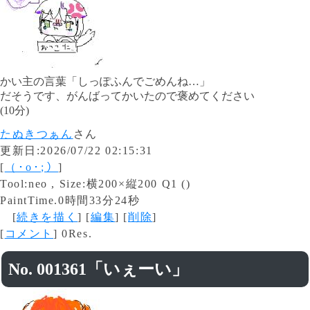
かい主の言葉「しっぽふんでごめんね…」
だそうです、がんばってかいたので褒めてください
(10分)
たぬきつぁん
さん
更新日:2026/07/22 02:15:31
[
（⁠･⁠o⁠･⁠;⁠）
]
Tool:neo , Size:横200×縦200 Q1 ()
PaintTime.0時間33分24秒
[
続きを描く
] [
編集
] [
削除
]
[
コメント
] 0Res.
No. 001361「いぇーい」