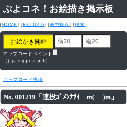
ぷよコネ！お絵描き掲示板
[
HOME
] [
RELOAD
] [
途中保存
] [
検索
]
アップロードペイント
（jpg.png.pch.spch）
アップロード投稿
No. 001219「連投ｺﾞﾒﾝﾅｻｲ m(_ _)m」