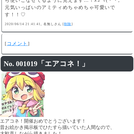
ら使いこなせてるように見えます…！ｽｺﾞｲ(・・;
元気いっぱいのアミティめちゃめちゃ可愛いで
す！！♡
2020/06/14 21:41:41, 名無しさん [
削除
]
[
コメント
]
No. 001019「エアコネ！」
エアコネ！開催おめでとうございます！
昔お絵かき掲示板でひたすら描いていた人間なので、
大歓喜しながら描きました！