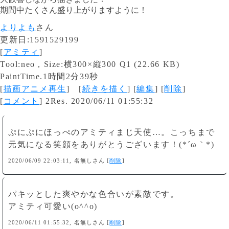
期間中たくさん盛り上がりますように！
よりよも
さん
更新日:1591529199
[
アミティ
]
Tool:neo , Size:横300×縦300 Q1 (22.66 KB)
PaintTime.1時間2分39秒
[
描画アニメ再生
] [
続きを描く
] [
編集
] [
削除
]
[
コメント
] 2Res. 2020/06/11 01:55:32
ぷにぷにほっぺのアミティまじ天使…。こっちまで
元気になる笑顔をありがとうございます！(*´ω｀*)
2020/06/09 22:03:11, 名無しさん [
削除
]
パキッとした爽やかな色合いが素敵です。
アミティ可愛い(o^^o)
2020/06/11 01:55:32, 名無しさん [
削除
]