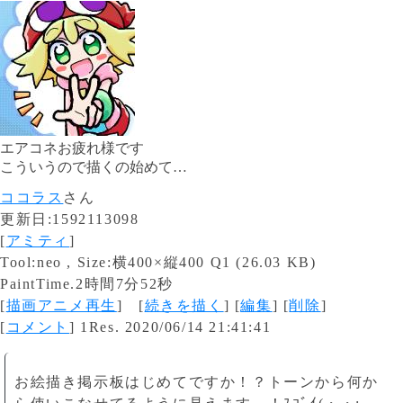
エアコネお疲れ様です
こういうので描くの始めて…
ココラス
さん
更新日:1592113098
[
アミティ
]
Tool:neo , Size:横400×縦400 Q1 (26.03 KB)
PaintTime.2時間7分52秒
[
描画アニメ再生
] [
続きを描く
] [
編集
] [
削除
]
[
コメント
] 1Res. 2020/06/14 21:41:41
お絵描き掲示板はじめてですか！？トーンから何か