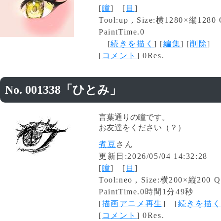
[
瞳
] [
目
]
Tool:up , Size:横1280×縦1280 
PaintTime.0
[
続きを描く
] [
編集
] [
削除
]
[
コメント
] 0Res.
No. 001338「ひとみ」
言葉通りの瞳です。
お友達をください（？）
煮豆
さん
更新日:2026/05/04 14:32:28
[
瞳
] [
目
]
Tool:neo , Size:横200×縦200 Q
PaintTime.0時間1分49秒
[
描画アニメ再生
] [
続きを描
[
コメント
] 0Res.