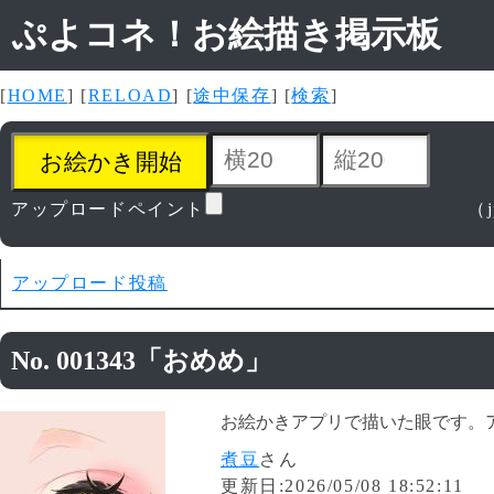
ぷよコネ！お絵描き掲示板
[
HOME
] [
RELOAD
] [
途中保存
] [
検索
]
アップロードペイント
（j
アップロード投稿
No. 001343「おめめ」
お絵かきアプリで描いた眼です。
煮豆
さん
更新日:2026/05/08 18:52:11