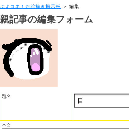
ぷよコネ！お絵描き掲示板
＞ 編集
親記事の編集フォーム
題名
本文