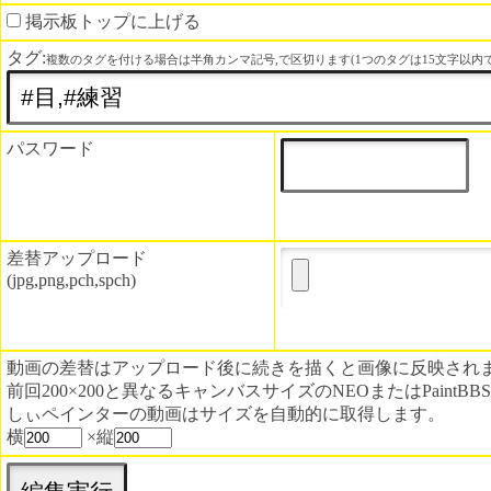
掲示板トップに上げる
タグ:
複数のタグを付ける場合は半角カンマ記号,で区切ります(1つのタグは15文字以内で
パスワード
差替アップロード
(jpg,png,pch,spch)
動画の差替はアップロード後に続きを描くと画像に反映され
前回200×200と異なるキャンバスサイズのNEOまたはPaint
しぃペインターの動画はサイズを自動的に取得します。
横
×縦