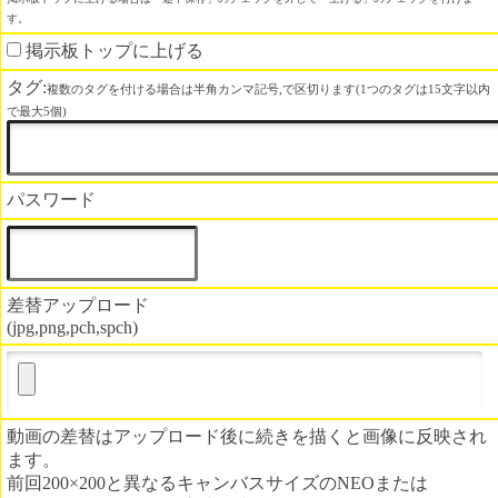
す。
掲示板トップに上げる
タグ:
複数のタグを付ける場合は半角カンマ記号,で区切ります(1つのタグは15文字以内
で最大5個)
パスワード
差替アップロード
(jpg,png,pch,spch)
動画の差替はアップロード後に続きを描くと画像に反映され
ます。
前回200×200と異なるキャンバスサイズのNEOまたは