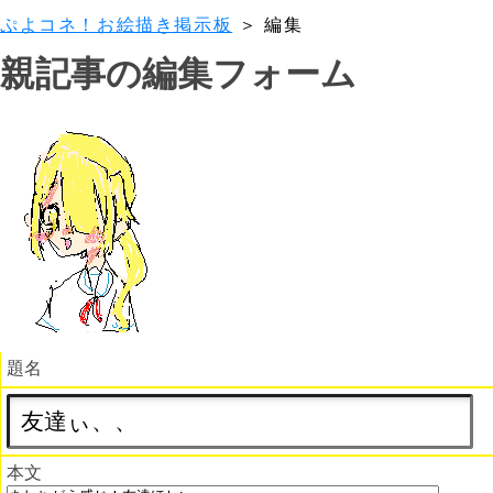
ぷよコネ！お絵描き掲示板
＞ 編集
親記事の編集フォーム
題名
本文