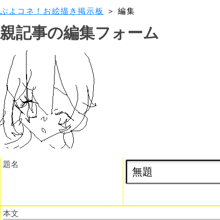
ぷよコネ！お絵描き掲示板
＞ 編集
親記事の編集フォーム
題名
本文