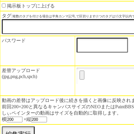
掲示板トップに上げる
タグ:
複数のタグを付ける場合は半角カンマ記号,で区切ります(1つのタグは15文字以内で
パスワード
差替アップロード
(jpg,png,pch,spch)
動画の差替はアップロード後に続きを描くと画像に反映され
前回200×200と異なるキャンバスサイズのNEOまたはPaint
しぃペインターの動画はサイズを自動的に取得します。
横
×縦