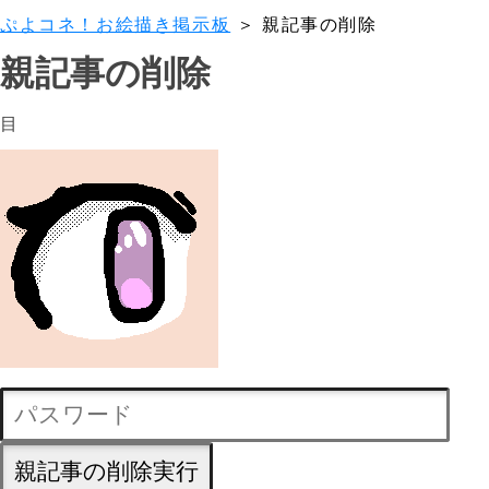
ぷよコネ！お絵描き掲示板
＞ 親記事の削除
親記事の削除
目