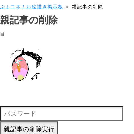
ぷよコネ！お絵描き掲示板
＞ 親記事の削除
親記事の削除
目