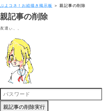
ぷよコネ！お絵描き掲示板
＞ 親記事の削除
親記事の削除
友達ぃ、、